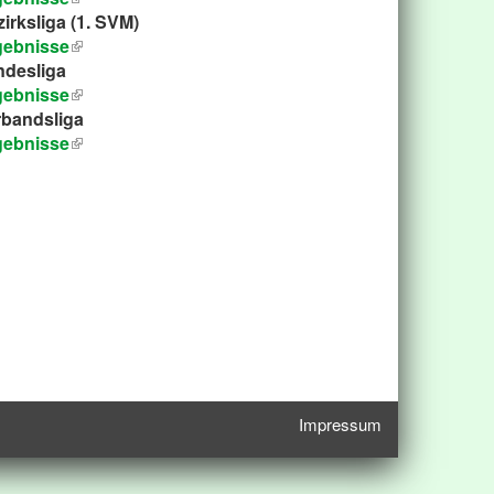
irksliga (1. SVM)
gebnisse
ndesliga
gebnisse
rbandsliga
gebnisse
Impressum
Service-
Navigation