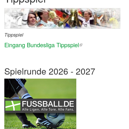
Tippspiel
Eingang Bundesliga Tippspiel
Spielrunde 2026 - 2027